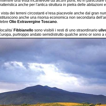
nsentire una vista incantevole da alcuni punti, ed in particolare
ratteristica anche per l'antica struttura in pietra delle abitazioni 
 vista dei terreni circostanti e'resa piacevole anche dal gran nu
stituiscono anche una risorsa economica non secondaria dell'ar
lebre
Olio Extravergine Toscano
.
 localita'
Fibbianello
sono visibili i resti di uno straordinario
uliv
Europa, purtroppo andato semidistrutto qualche anno or sono a 