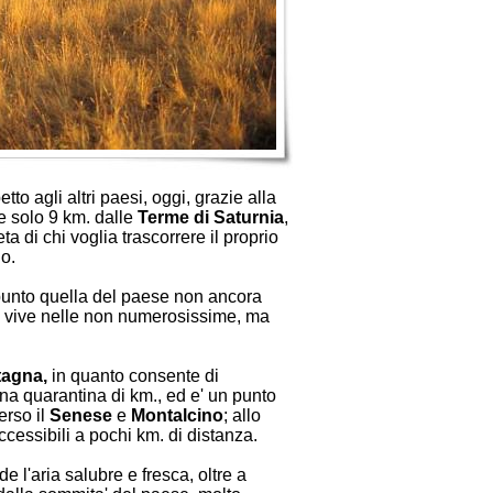
tto agli altri paesi, oggi, grazie alla
e solo 9 km. dalle
Terme di Saturnia
,
ta di chi voglia trascorrere il proprio
o.
ppunto quella del paese non ancora
si vive nelle non numerosissime, ma
agna,
in quanto consente di
una quarantina di km., ed e' un punto
erso il
Senese
e
Montalcino
; allo
cessibili a pochi km. di distanza.
de l'aria salubre e fresca, oltre a