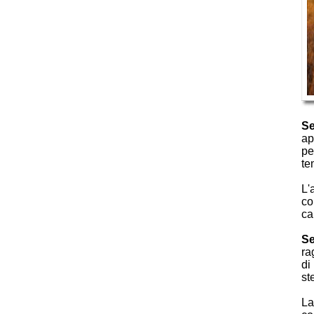
S
ap
pe
te
L'
co
ca
S
ra
di
st
La