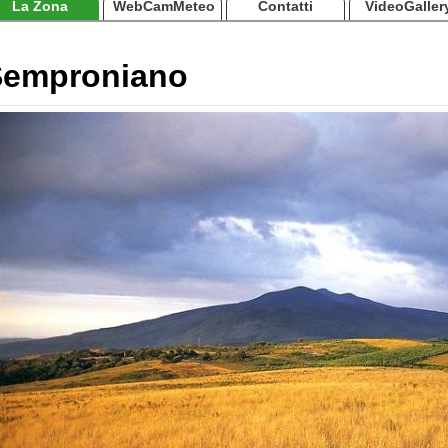
La Zona
WebCamMeteo
Contatti
VideoGaller
Semproniano