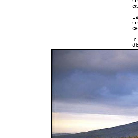
co
ca
La
co
ce
In
d'