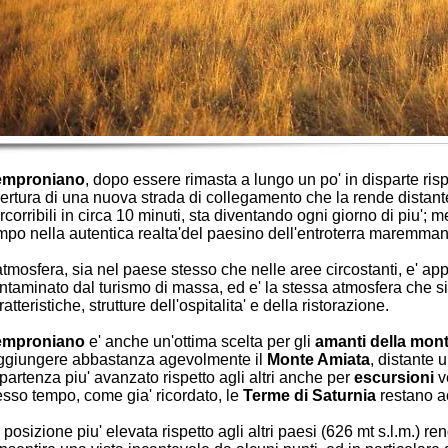
emproniano
, dopo essere rimasta a lungo un po' in disparte rispe
ertura di una nuova strada di collegamento che la rende distant
rcorribili in circa 10 minuti, sta diventando ogni giorno di piu'; me
mpo nella autentica realta'del paesino dell'entroterra maremman
atmosfera, sia nel paese stesso che nelle aree circostanti, e' a
ntaminato dal turismo di massa, ed e' la stessa atmosfera che 
ratteristiche, strutture dell'ospitalita' e della ristorazione.
emproniano
e' anche un'ottima scelta per gli
amanti della
mont
ggiungere abbastanza agevolmente il
Monte Amiata
, distante 
 partenza piu' avanzato rispetto agli altri anche per
escursioni
v
esso tempo, come gia' ricordato, le
Terme di Saturnia
restano ac
 posizione piu' elevata rispetto agli altri paesi (626 mt s.l.m.) ren