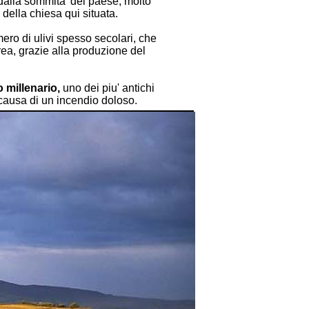
 dalla sommita' del paese, molto
e della chiesa qui situata.
mero di ulivi spesso secolari, che
ea, grazie alla produzione del
o millenario,
uno dei piu' antichi
causa di un incendio doloso.