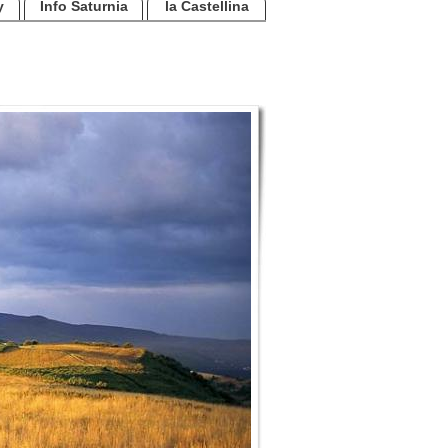
y
Info Saturnia
la Castellina