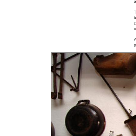
a
T
t
c
c
A
p