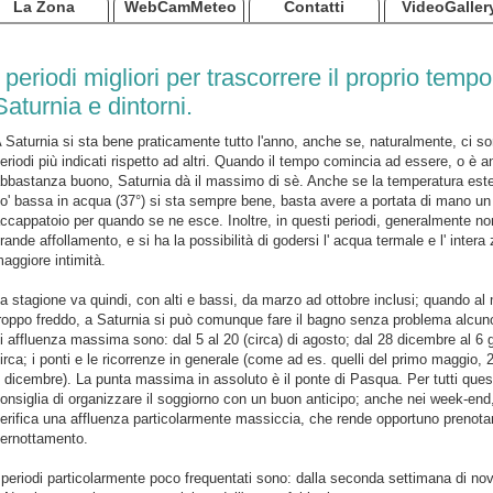
La Zona
WebCamMeteo
Contatti
VideoGaller
I periodi migliori per trascorrere il proprio tempo
Saturnia e dintorni.
 Saturnia si sta bene praticamente tutto l'anno, anche se, naturalmente, ci so
eriodi più indicati rispetto ad altri. Quando il tempo comincia ad essere, o è a
bbastanza buono, Saturnia dà il massimo di sè. Anche se la temperatura est
o' bassa in acqua (37°) si sta sempre bene, basta avere a portata di mano un
ccappatoio per quando se ne esce. Inoltre, in questi periodi, generalmente no
rande affollamento, e si ha la possibilità di godersi l' acqua termale e l' inter
aggiore intimità.
a stagione va quindi, con alti e bassi, da marzo ad ottobre inclusi; quando al
roppo freddo, a Saturnia si può comunque fare il bagno senza problema alcuno.
i affluenza massima sono: dal 5 al 20 (circa) di agosto; dal 28 dicembre al 6 
irca; i ponti e le ricorrenze in generale (come ad es. quelli del primo maggio, 2
 dicembre). La punta massima in assoluto è il ponte di Pasqua. Per tutti quest
onsiglia di organizzare il soggiorno con un buon anticipo; anche nei week-end,
erifica una affluenza particolarmente massiccia, che rende opportuno prenotar
ernottamento.
 periodi particolarmente poco frequentati sono: dalla seconda settimana di no