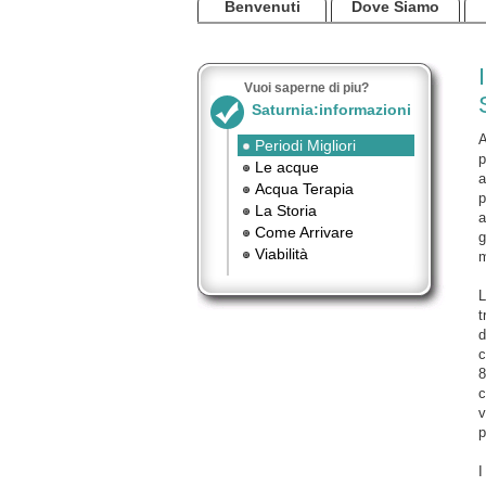
Benvenuti
Dove Siamo
Vuoi saperne di piu?
Saturnia:informazioni
A
Periodi Migliori
p
Le acque
a
Acqua Terapia
p
La Storia
a
Come Arrivare
g
Viabilità
m
L
t
d
c
8
c
v
p
I