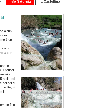
y
Info Saturnia
la Castellina
 a
no alcuni
ncora,
erna è un
n c'è un
a zona con
 mare è
 I periodi
gennaio
5 aprile ed
i periodi si
 a volte, si
e il
vembre fino