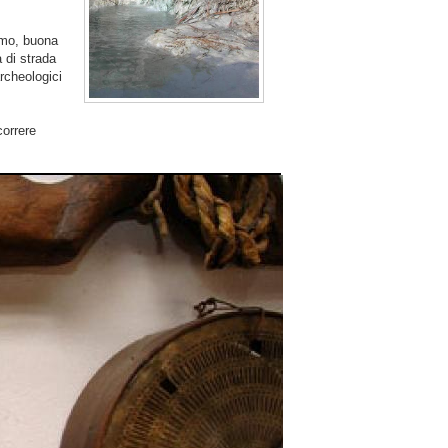
ismo, buona
 di strada
archeologici
orrere