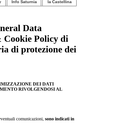
y
Info Saturnia
la Castellina